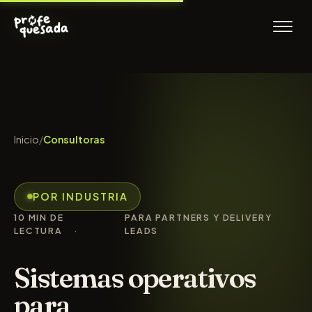
Inicio
/
Consultoras
POR INDUSTRIA
10 MIN DE
PARA PARTNERS Y DELIVERY
LECTURA
LEADS
Sistemas operativos
para